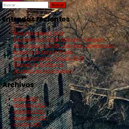
Buscar:
Entradas recientes
Felíz Año Nuevo Chino!
La Academia Chino Brasilera en Facebook
Homenajearon al GM Chan en el Campeonato
Brasilero de Kungfu Wushu
Jornada Anual de Taijiquan 2021
Reunión de Profesores
¿Estamos entrenando bien?
Archivos
enero 2023
(1)
diciembre 2022
(1)
diciembre 2021
(1)
noviembre 2021
(1)
octubre 2021
(1)