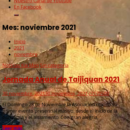
Nuestro Canal de Youtube
En Facebook
Mes:
noviembre 2021
Inicio
2021
noviembre
Noticias Kai Men
Sin categoría
Jornada Anual de Taijiquan 2021
30 noviembre, 2021
30 noviembre, 2021
c2170500
El Domingo 28 de Noviembre la Asociación realizó su
primer evento presencial masivo, desde el inicio de la
pandemia y el aislamiento. Con gran alegría,
Leer más